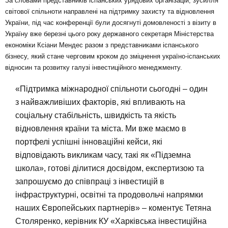
За словами представників іспанських урядових організацій, зусилля
світової спільноти направлені на підтримку захисту та відновлення
України, під час конференції були досягнуті домовленості з візиту в
Україну вже березні цього року державного секретаря Міністерства
економіки Ксіани Мендес разом з представниками іспанського
бізнесу, який стане черговим кроком до зміцнення україно-іспанських
відносин та розвитку галузі інвестиційного менеджменту.
«Підтримка міжнародної спільноти сьогодні – один
з найважливіших факторів, які впливають на
соціальну стабільність, швидкість та якість
відновлення країни та міста. Ми вже маємо в
портфелі успішні інноваційні кейси, які
відповідають викликам часу, такі як «Підземна
школа», готові ділитися досвідом, експертизою та
запрошуємо до співпраці з інвестицій в
інфраструктурні, освітні та продовольчі напрямки
наших Європейських партнерів» – коментує Тетяна
Столяренко, керівник КУ «Харківська інвестиційна