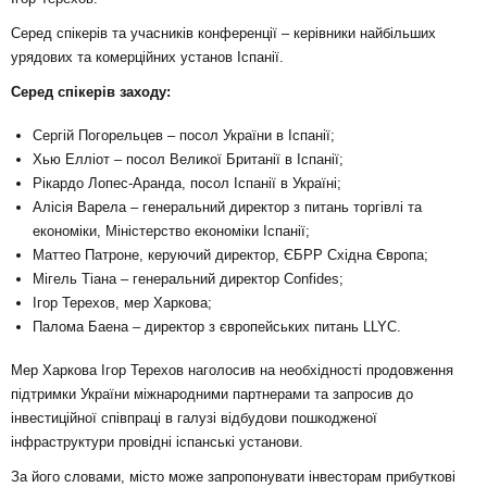
Серед спікерів та учасників конференції – керівники найбільших
урядових та комерційних установ Іспанії.
Серед спікерів заходу:
Сергій Погорельцев – посол України в Іспанії;
Хью Елліот – посол Великої Британії в Іспанії;
Рікардо Лопес-Аранда, посол Іспанії в Україні;
Алісія Варела – генеральний директор з питань торгівлі та
економіки, Міністерство економіки Іспанії;
Маттео Патроне, керуючий директор, ЄБРР Східна Європа;
Мігель Тіана – генеральний директор Confides;
Ігор Терехов, мер Харкова;
Палома Баена – директор з європейських питань LLYC.
Мер Харкова Ігор Терехов наголосив на необхідності продовження
підтримки України міжнародними партнерами та запросив до
інвестиційної співпраці в галузі відбудови пошкодженої
інфраструктури провідні іспанські установи.
За його словами, місто може запропонувати інвесторам прибуткові