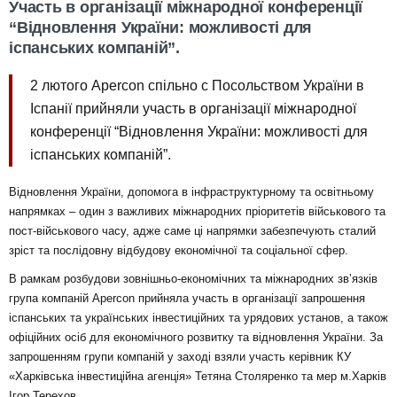
Участь в організації міжнародної конференції
“Відновлення України: можливості для
іспанських компаній”.
2 лютого Apercon спільно с Посольством України в
Іспанії прийняли участь в організації міжнародної
конференції “Відновлення України: можливості для
іспанських компаній”.
Відновлення України, допомога в інфраструктурному та освітньому
напрямках – один з важливих міжнародних пріоритетів військового та
пост-військового часу, адже саме ці напрямки забезпечують сталий
зріст та послідовну відбудову економічної та соціальної сфер.
В рамкам розбудови зовнішньо-економічних та міжнародних зв’язків
група компаній Apercon прийняла участь в організації запрошення
іспанських та українських інвестиційних та урядових установ, а також
офіційних осіб для економічного розвитку та відновлення України. За
запрошенням групи компаній у заході взяли участь керівник КУ
«Харківська інвестиційна агенція» Тетяна Столяренко та мер м.Харків
Ігор Терехов.