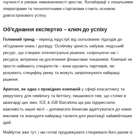
гнучкості в умовах невизначеності зростає. Колаборації з локальними
операторами та технологічними стартапами стають основою
довгострокового успіху.
Об’єднання експертиз – ключ до успіху
Головний тренд
– перехід індустрії від ізольованих підходів до
об’єднання знань і досвіду. Особливу цінність набуває людський
ресурс, що створює інтелектуальні рішення, скорочуючи час і
ресурси, витрачені на досягнення фінансових показників. Компанії не
просто наймають спеціалістів – вони шукають партнерів, які
розуміють специфіку ринку та можуть запропонувати найкращі
рішення.
Apercon, як одна з провідних компаній
у сфері консалтингу та
рекрутингу для гемблінгу та беттінгу, пишаємося тим, що стоїмо в
авангарді цих змін. ICE & iGB Barcelona ще раз підкреслили
важливість нашої місії – допомагати бізнесам адаптуватися до нових
викликів та знаходити найкращі таланти для реалізації найамбітніших
ідей.
Майбутнє вже тут, і ми готові продовжувати створювати його разом із