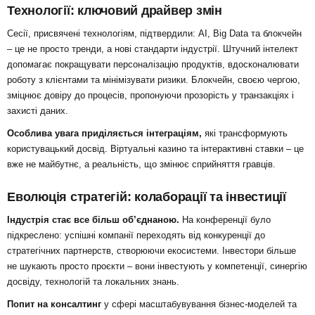
Технології: ключовий драйвер змін
Сесії, присвячені технологіям, підтвердили: AI, Big Data та блокчейн
– це не просто тренди, а нові стандарти індустрії. Штучний інтелект
допомагає покращувати персоналізацію продуктів, вдосконалювати
роботу з клієнтами та мінімізувати ризики. Блокчейн, своєю чергою,
зміцнює довіру до процесів, пропонуючи прозорість у транзакціях і
захисті даних.
Особлива увага приділяється інтеграціям,
які трансформують
користувацький досвід. Віртуальні казино та інтерактивні ставки – це
вже не майбутнє, а реальність, що змінює сприйняття гравців.
Еволюція стратегій: колаборації та інвестиції
Індустрія стає все більш об’єднаною.
На конференції було
підкреслено: успішні компанії переходять від конкуренції до
стратегічних партнерств, створюючи екосистеми. Інвестори більше
не шукають просто проєкти – вони інвестують у компетенції, синергію
досвіду, технологій та локальних знань.
Попит на консалтинг
у сфері масштабувування бізнес-моделей та