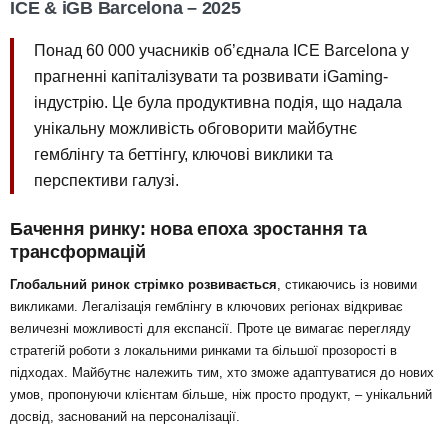
ICE & iGB Barcelona – 2025
Понад 60 000 учасників
об’єднала ICE Barcelona у
прагненні капіталізувати та розвивати iGaming-
індустрію. Це була продуктивна подія, що надала
унікальну можливість обговорити майбутнє
гемблінгу та беттінгу, ключові виклики та
перспективи галузі.
Бачення ринку: нова епоха зростання та
трансформацій
Глобальний ринок стрімко розвивається
, стикаючись із новими
викликами. Легалізація гемблінгу в ключових регіонах відкриває
величезні можливості для експансії. Проте це вимагає перегляду
стратегій роботи з локальними ринками та більшої прозорості в
підходах. Майбутнє належить тим, хто зможе адаптуватися до нових
умов, пропонуючи клієнтам більше, ніж просто продукт, – унікальний
досвід, заснований на персоналізації.