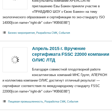
Консультанты компании APERCON по
приглашению Евы Бажен приняли участие в
«ПРАВДИВО ШОУ з Євою Бажен» на тему
экологического образования и сертификации по эко-стандарту ISO
14000[icon name="right-dir" color="#0B6E8B"]
Бизнес-мероприятия
,
Разработка СМК
,
События
Апрель 2015 г. Вручение
сертификата FSSC 22000 компании
ОЛИС ЛТД
Благодаря совместной плодотворной работе
консалтинговых компаний МНС Групп, АПЕРКОН
и коллектива компании ОЛИС достигнут отличный результат —
сертификат соответствия по международному стандарту FSSC
22000[icon name="right-dir" color="#0B6E8B"]
Пищевая промышленность
,
Разработка СМК
,
События