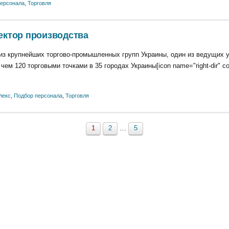
персонала
,
Торговля
ектор производства
из крупнейших торгово-промышленных групп Украины, один из ведущих у
 чем 120 торговыми точками в 35 городах Украины[icon name="right-dir" c
лекс
,
Подбор персонала
,
Торговля
1
2
…
5