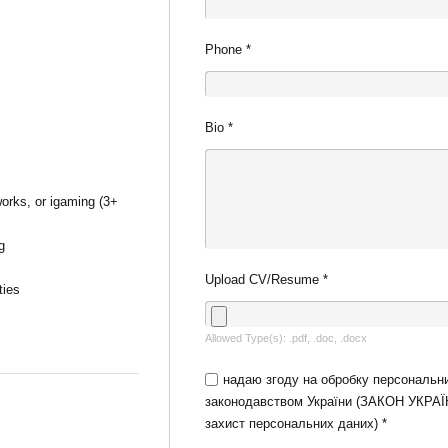
Phone
*
Bio
*
works, or igaming (3+
g
Upload CV/Resume
*
ties
Allowed Type(s): .pdf, .doc, .docx
надаю згоду на обробку персональни
законодавством України (ЗАКОН УКРА
захист персональних даних)
*