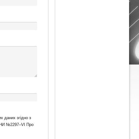
х даних згідно з
ЇНИ №2297–VІ Про